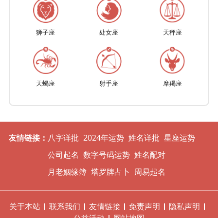
狮子座
处女座
天秤座
天蝎座
射手座
摩羯座
友情链接：
八字详批
2024年运势
姓名详批
星座运势
公司起名
数字号码运势
姓名配对
月老姻缘簿
塔罗牌占卜
周易起名
关于本站
联系我们
友情链接
免责声明
隐私声明