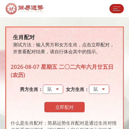
生肖配对
测试方法：输入男方和女方生肖，点击立即配对，
并查看配对结果，请自行体会其中的指示。
2026-08-07 星期五 二〇二六年六月廿五日
(农历)
男方生肖：
女方生肖：
立即配对
什么是生肖配对：简易运势生肖配对是通过生肖对情