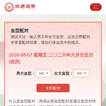
血型配对
测试方法：输入男方和女方血型，点击立即配对，
并查看配对结果，请自行体会其中的指示。
2026-08-07 星期五 二〇二六年六月廿五日
(农历)
男方血型：
女方血型：
立即配对
什么是血型配对：简易运势血型配对是通过血型对情