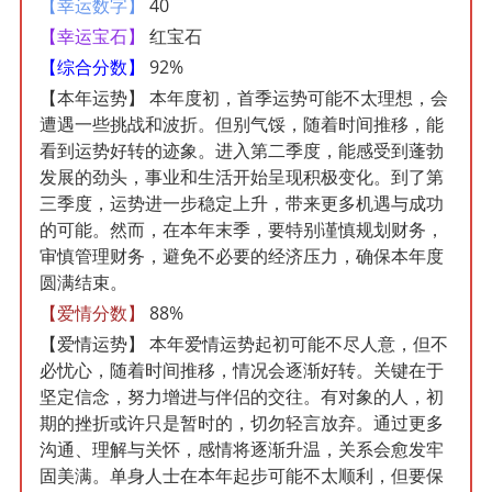
【幸运数字】
40
【幸运宝石】
红宝石
【综合分数】
92%
【本年运势】
本年度初，首季运势可能不太理想，会
遭遇一些挑战和波折。但别气馁，随着时间推移，能
看到运势好转的迹象。进入第二季度，能感受到蓬勃
发展的劲头，事业和生活开始呈现积极变化。到了第
三季度，运势进一步稳定上升，带来更多机遇与成功
的可能。然而，在本年末季，要特别谨慎规划财务，
审慎管理财务，避免不必要的经济压力，确保本年度
圆满结束。
【爱情分数】
88%
【爱情运势】
本年爱情运势起初可能不尽人意，但不
必忧心，随着时间推移，情况会逐渐好转。关键在于
坚定信念，努力增进与伴侣的交往。有对象的人，初
期的挫折或许只是暂时的，切勿轻言放弃。通过更多
沟通、理解与关怀，感情将逐渐升温，关系会愈发牢
固美满。单身人士在本年起步可能不太顺利，但要保