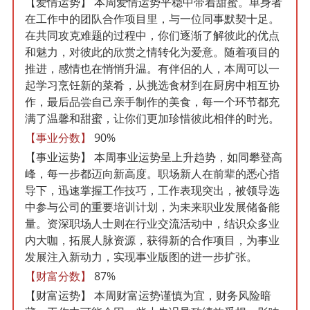
【爱情运势】
本周爱情运势平稳中带着甜蜜。单身者
在工作中的团队合作项目里，与一位同事默契十足。
在共同攻克难题的过程中，你们逐渐了解彼此的优点
和魅力，对彼此的欣赏之情转化为爱意。随着项目的
推进，感情也在悄悄升温。有伴侣的人，本周可以一
起学习烹饪新的菜肴，从挑选食材到在厨房中相互协
作，最后品尝自己亲手制作的美食，每一个环节都充
满了温馨和甜蜜，让你们更加珍惜彼此相伴的时光。
【事业分数】
90%
【事业运势】
本周事业运势呈上升趋势，如同攀登高
峰，每一步都迈向新高度。职场新人在前辈的悉心指
导下，迅速掌握工作技巧，工作表现突出，被领导选
中参与公司的重要培训计划，为未来职业发展储备能
量。资深职场人士则在行业交流活动中，结识众多业
内大咖，拓展人脉资源，获得新的合作项目，为事业
发展注入新动力，实现事业版图的进一步扩张。
【财富分数】
87%
【财富运势】
本周财富运势谨慎为宜，财务风险暗