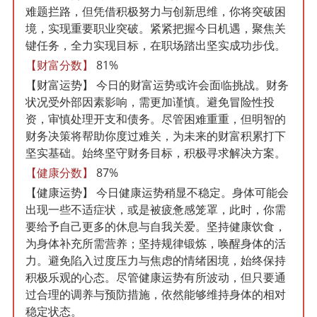
难题拦路，但凭借积极努力与创新思维，你将突破困
境，实现重要职业突破。紧紧把握今日机遇，聚焦关
键任务，全力实现目标，在职场踏出坚实成功步伐。
【财富分数】
81%
【财富运势】
今日的财富运势或许会面临挑战。财务
状况受外部因素影响，需更加谨慎。避免冒险性投
资，审慎处理开支和债务。尽管困难重重，但明智的
财务决策将帮助你度过难关，为未来的财富积累打下
坚实基础。始终坚守财务目标，积极寻求解决方案。
【健康分数】
87%
【健康运势】
今日健康运势稍显不稳定。身体可能会
出现一些不适症状，或是被疲惫感笼罩，此时，你需
要给予自己更多的休息与自我关爱。坚持健康饮食，
为身体补充所需营养；坚持规律锻炼，唤醒身体的活
力。避免陷入过度压力与焦虑的情绪困境，始终保持
积极乐观的心态。尽管健康运势有所波动，但只要通
过合理的调养与预防措施，依然能够维持身体的相对
稳定状态。