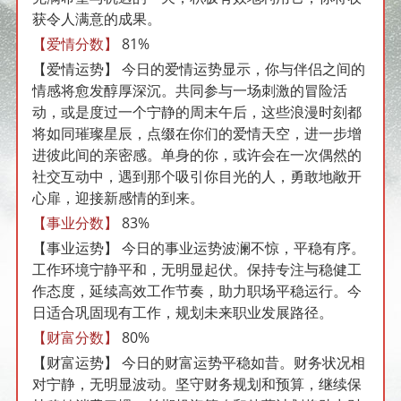
获令人满意的成果。
【爱情分数】
81%
【爱情运势】
今日的爱情运势显示，你与伴侣之间的
情感将愈发醇厚深沉。共同参与一场刺激的冒险活
动，或是度过一个宁静的周末午后，这些浪漫时刻都
将如同璀璨星辰，点缀在你们的爱情天空，进一步增
进彼此间的亲密感。单身的你，或许会在一次偶然的
社交互动中，遇到那个吸引你目光的人，勇敢地敞开
心扉，迎接新感情的到来。
【事业分数】
83%
【事业运势】
今日的事业运势波澜不惊，平稳有序。
工作环境宁静平和，无明显起伏。保持专注与稳健工
作态度，延续高效工作节奏，助力职场平稳运行。今
日适合巩固现有工作，规划未来职业发展路径。
【财富分数】
80%
【财富运势】
今日的财富运势平稳如昔。财务状况相
对宁静，无明显波动。坚守财务规划和预算，继续保