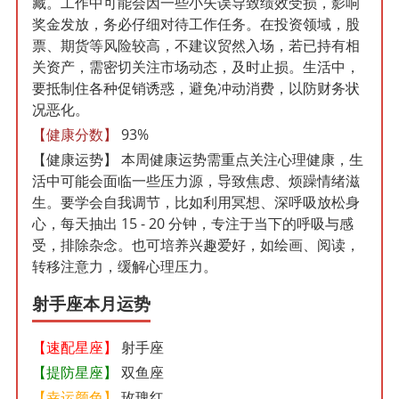
藏。工作中可能会因一些小失误导致绩效受损，影响
奖金发放，务必仔细对待工作任务。在投资领域，股
票、期货等风险较高，不建议贸然入场，若已持有相
关资产，需密切关注市场动态，及时止损。生活中，
要抵制住各种促销诱惑，避免冲动消费，以防财务状
况恶化。
【健康分数】
93%
【健康运势】
本周健康运势需重点关注心理健康，生
活中可能会面临一些压力源，导致焦虑、烦躁情绪滋
生。要学会自我调节，比如利用冥想、深呼吸放松身
心，每天抽出 15 - 20 分钟，专注于当下的呼吸与感
受，排除杂念。也可培养兴趣爱好，如绘画、阅读，
转移注意力，缓解心理压力。
射手座本月运势
【速配星座】
射手座
【提防星座】
双鱼座
【幸运颜色】
玫瑰红