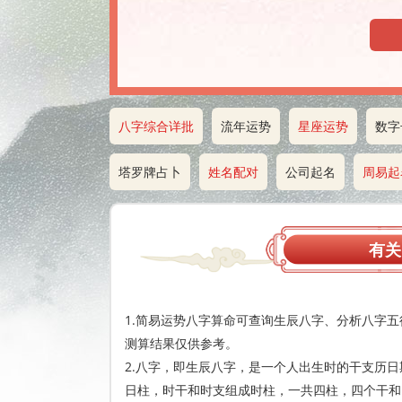
八字综合详批
流年运势
星座运势
数字
塔罗牌占卜
姓名配对
公司起名
周易起
有关
1.简易运势八字算命可查询生辰八字、分析八字
测算结果仅供参考。
2.八字，即生辰八字，是一个人出生时的干支历
日柱，时干和时支组成时柱，一共四柱，四个干和