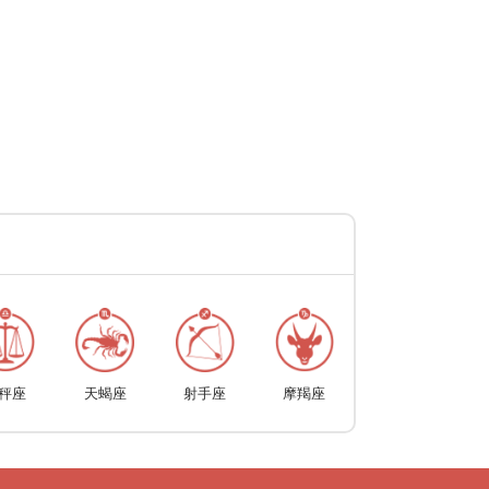
秤座
天蝎座
射手座
摩羯座