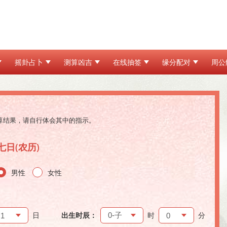
摇卦占卜
测算凶吉
在线抽签
缘分配对
周公
算结果，请自行体会其中的指示。
七日(农历)
男性
女性
日
出生时辰：
时
分