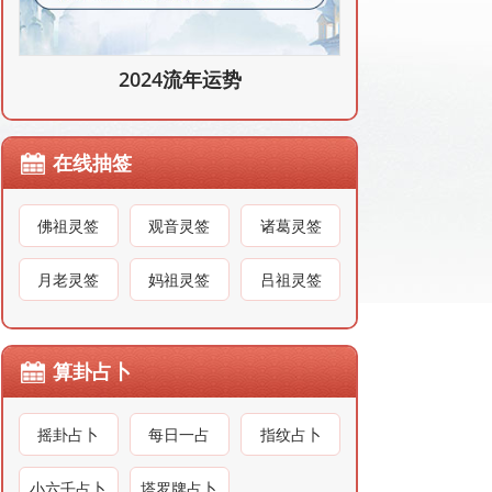
2024流年运势
在线抽签
佛祖灵签
观音灵签
诸葛灵签
月老灵签
妈祖灵签
吕祖灵签
算卦占卜
摇卦占卜
每日一占
指纹占卜
小六壬占卜
塔罗牌占卜