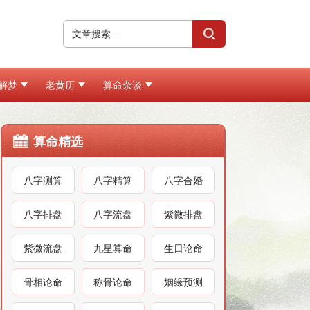
解梦
老黄历
算命杂谈
算命精选
八字测算
八字精算
八字合婚
八字排盘
八字流盘
紫微排盘
紫微流盘
九星算命
生日论命
骨相论命
称骨论命
姻缘预测