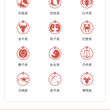
水瓶座
双鱼座
白羊座
金牛座
双子座
巨蟹座
狮子座
处女座
天秤座
天蝎座
射手座
摩羯座