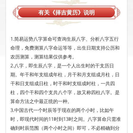
有关《择吉黄历》说明
1.简易运势八字算命可查询生辰八字、分析八字五行
命理，免费测算八字命运等等，出生日期支持公历和
农历测算，测算结果仅供参考。
2.八字，即生辰八字，是一个人出生时的干支历日
期。年干和年支组成年柱，月干和月支组成月柱，日
干和日支组成日柱，时干和时支组成时柱，一共四
柱，四个干和四个支共八个字，故又称四柱八字。是
算命方法之中最正统的一种。
3.中国古代一个时辰等于现在的两个小时，比如午
时，即现代时间的11时到13时之间。八字算命只需准
确到时辰范围（两个小时之间）即可，不必精确到分