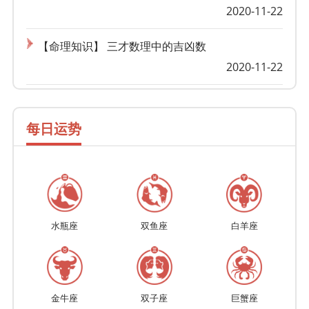
2020-11-22
【命理知识】 三才数理中的吉凶数
2020-11-22
每日运势
水瓶座
双鱼座
白羊座
金牛座
双子座
巨蟹座