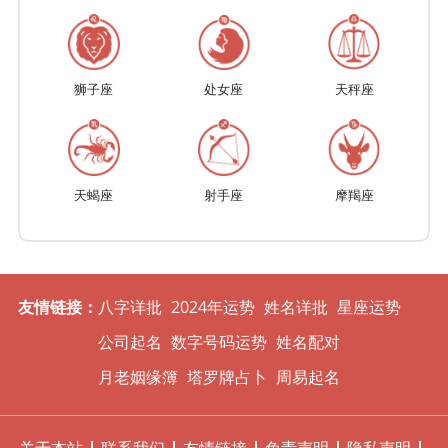
狮子座
处女座
天秤座
天蝎座
射手座
摩羯座
友情链接：
八字详批
2024年运势
姓名详批
星座运势
公司起名
数字号码运势
姓名配对
月老姻缘簿
塔罗牌占卜
周易起名
关于本站
联系我们
友情链接
免责声明
隐私声明