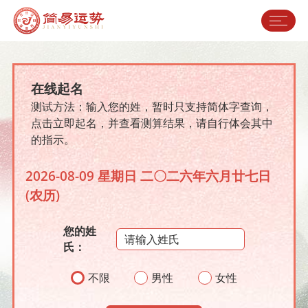
在线起名
测试方法：输入您的姓，暂时只支持简体字查询，
点击立即起名，并查看测算结果，请自行体会其中
的指示。
2026-08-09 星期日 二〇二六年六月廿七日
(农历)
您的姓
氏：
不限
男性
女性