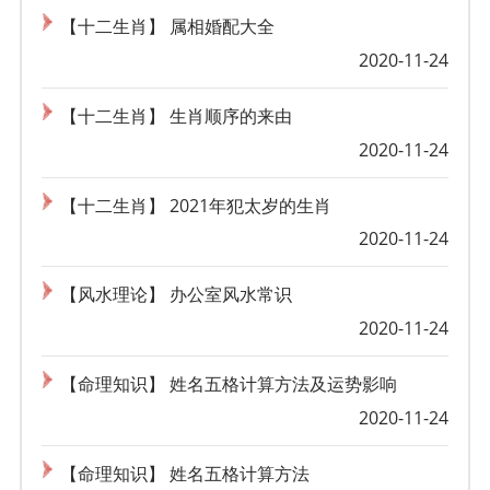
【十二生肖】 属相婚配大全
2020-11-24
【十二生肖】 生肖顺序的来由
2020-11-24
【十二生肖】 2021年犯太岁的生肖
2020-11-24
【风水理论】 办公室风水常识
2020-11-24
【命理知识】 姓名五格计算方法及运势影响
2020-11-24
【命理知识】 姓名五格计算方法