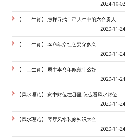
2024-10-02
【十二生肖】 怎样寻找自己人生中的六合贵人
2020-11-24
【十二生肖】 本命年穿红色要穿多久
2020-11-24
【十二生肖】 属牛本命年佩戴什么好
2020-11-24
【风水理论】 家中财位在哪里 怎么看风水财位
2020-11-24
【风水理论】 客厅风水装修知识大全
2020-11-24